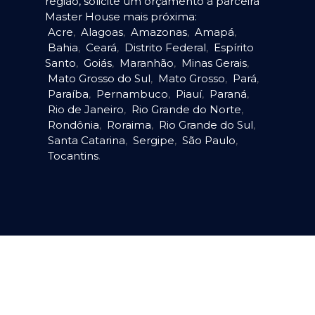
região, solicite um orçamento à parceira
Master House mais próxima:
Acre
,
Alagoas
,
Amazonas
,
Amapá
,
Bahia
,
Ceará
,
Distrito Federal
,
Espírito
Santo
,
Goiás
,
Maranhão
,
Minas Gerais
,
Mato Grosso do Sul
,
Mato Grosso
,
Pará
,
Paraíba
,
Pernambuco
,
Piauí
,
Paraná
,
Rio de Janeiro
,
Rio Grande do Norte
,
Rondônia
,
Roraima
,
Rio Grande do Sul
,
Santa Catarina
,
Sergipe
,
São Paulo
,
Tocantins
.