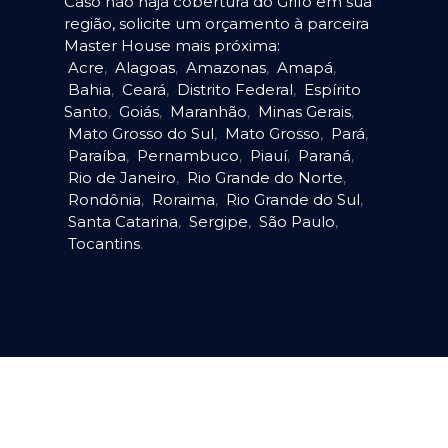
Caso não haja cobertura do Grifo em sua
região, solicite um orçamento à parceira
Master House mais próxima:
Acre
,
Alagoas
,
Amazonas
,
Amapá
,
Bahia
,
Ceará
,
Distrito Federal
,
Espírito
Santo
,
Goiás
,
Maranhão
,
Minas Gerais
,
Mato Grosso do Sul
,
Mato Grosso
,
Pará
,
Paraíba
,
Pernambuco
,
Piauí
,
Paraná
,
Rio de Janeiro
,
Rio Grande do Norte
,
Rondônia
,
Roraima
,
Rio Grande do Sul
,
Santa Catarina
,
Sergipe
,
São Paulo
,
Tocantins
.