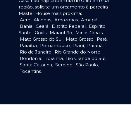
Caso não haja cobertura do Grifo em sua
região, solicite um orçamento à parceira
Master House mais próxima:
Acre
,
Alagoas
,
Amazonas
,
Amapá
,
Bahia
,
Ceará
,
Distrito Federal
,
Espírito
Santo
,
Goiás
,
Maranhão
,
Minas Gerais
,
Mato Grosso do Sul
,
Mato Grosso
,
Pará
,
Paraíba
,
Pernambuco
,
Piauí
,
Paraná
,
Rio de Janeiro
,
Rio Grande do Norte
,
Rondônia
,
Roraima
,
Rio Grande do Sul
,
Santa Catarina
,
Sergipe
,
São Paulo
,
Tocantins
.