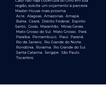
Caso não haja cobertura do Grifo em sua
região, solicite um orçamento à parceira
Master House mais próxima:
Acre
,
Alagoas
,
Amazonas
,
Amapá
,
Bahia
,
Ceará
,
Distrito Federal
,
Espírito
Santo
,
Goiás
,
Maranhão
,
Minas Gerais
,
Mato Grosso do Sul
,
Mato Grosso
,
Pará
,
Paraíba
,
Pernambuco
,
Piauí
,
Paraná
,
Rio de Janeiro
,
Rio Grande do Norte
,
Rondônia
,
Roraima
,
Rio Grande do Sul
,
Santa Catarina
,
Sergipe
,
São Paulo
,
Tocantins
.