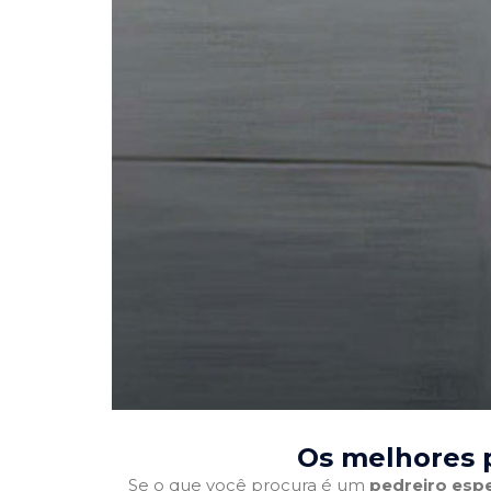
Os melhores p
Se o que você procura é um
pedreiro espe