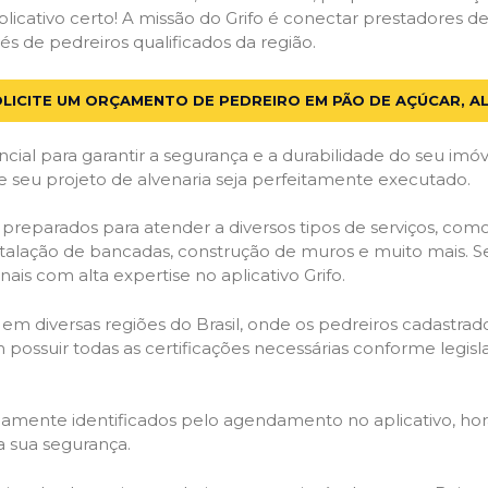
licativo certo! A missão do Grifo é conectar prestadores de 
s de pedreiros qualificados da região.
LICITE UM ORÇAMENTO DE PEDREIRO EM PÃO DE AÇÚCAR, A
cial para garantir a segurança e a durabilidade do seu im
 seu projeto de alvenaria seja perfeitamente executado.
preparados para atender a diversos tipos de serviços, com
stalação de bancadas, construção de muros e muito mais. S
ais com alta expertise no aplicativo Grifo.
 em diversas regiões do Brasil, onde os pedreiros cadastra
em possuir todas as certificações necessárias conforme legi
idamente identificados pelo agendamento no aplicativo, ho
a sua segurança.