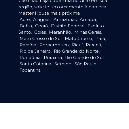
Caso não haja cobertura do Grifo em sua
região, solicite um orçamento à parceira
Master House mais próxima:
Acre
,
Alagoas
,
Amazonas
,
Amapá
,
Bahia
,
Ceará
,
Distrito Federal
,
Espírito
Santo
,
Goiás
,
Maranhão
,
Minas Gerais
,
Mato Grosso do Sul
,
Mato Grosso
,
Pará
,
Paraíba
,
Pernambuco
,
Piauí
,
Paraná
,
Rio de Janeiro
,
Rio Grande do Norte
,
Rondônia
,
Roraima
,
Rio Grande do Sul
,
Santa Catarina
,
Sergipe
,
São Paulo
,
Tocantins
.