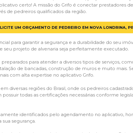
licativo certo! A missão do Grifo é conectar prestadores de 
s de pedreiros qualificados da região.
LICITE UM ORÇAMENTO DE PEDREIRO EM NOVA LONDRINA, P
cial para garantir a segurança e a durabilidade do seu im
e seu projeto de alvenaria seja perfeitamente executado.
 preparados para atender a diversos tipos de serviços, co
stalação de bancadas, construção de muros e muito mais. S
ais com alta expertise no aplicativo Grifo.
 em diversas regiões do Brasil, onde os pedreiros cadastra
em possuir todas as certificações necessárias conforme legi
idamente identificados pelo agendamento no aplicativo, ho
a sua segurança.