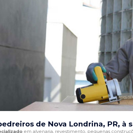
edreiros de Nova Londrina, PR
, à 
cializado
em alvenaria, revestimento, pequenas construções