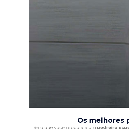
Os melhores p
Se o que você procura é um
pedreiro espe