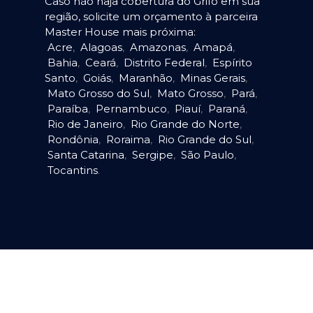
Caso não haja cobertura do Grifo em sua
região, solicite um orçamento à parceira
Master House mais próxima:
Acre
,
Alagoas
,
Amazonas
,
Amapá
,
Bahia
,
Ceará
,
Distrito Federal
,
Espírito
Santo
,
Goiás
,
Maranhão
,
Minas Gerais
,
Mato Grosso do Sul
,
Mato Grosso
,
Pará
,
Paraíba
,
Pernambuco
,
Piauí
,
Paraná
,
Rio de Janeiro
,
Rio Grande do Norte
,
Rondônia
,
Roraima
,
Rio Grande do Sul
,
Santa Catarina
,
Sergipe
,
São Paulo
,
Tocantins
.