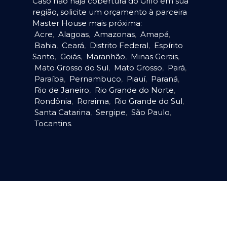
Caso não haja cobertura do Grifo em sua
região, solicite um orçamento à parceira
Master House mais próxima:
Acre
,
Alagoas
,
Amazonas
,
Amapá
,
Bahia
,
Ceará
,
Distrito Federal
,
Espírito
Santo
,
Goiás
,
Maranhão
,
Minas Gerais
,
Mato Grosso do Sul
,
Mato Grosso
,
Pará
,
Paraíba
,
Pernambuco
,
Piauí
,
Paraná
,
Rio de Janeiro
,
Rio Grande do Norte
,
Rondônia
,
Roraima
,
Rio Grande do Sul
,
Santa Catarina
,
Sergipe
,
São Paulo
,
Tocantins
.