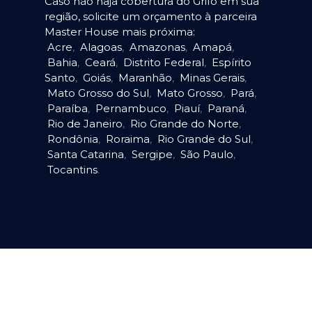
Caso não haja cobertura do Grifo em sua
região, solicite um orçamento à parceira
Master House mais próxima:
Acre
,
Alagoas
,
Amazonas
,
Amapá
,
Bahia
,
Ceará
,
Distrito Federal
,
Espírito
Santo
,
Goiás
,
Maranhão
,
Minas Gerais
,
Mato Grosso do Sul
,
Mato Grosso
,
Pará
,
Paraíba
,
Pernambuco
,
Piauí
,
Paraná
,
Rio de Janeiro
,
Rio Grande do Norte
,
Rondônia
,
Roraima
,
Rio Grande do Sul
,
Santa Catarina
,
Sergipe
,
São Paulo
,
Tocantins
.