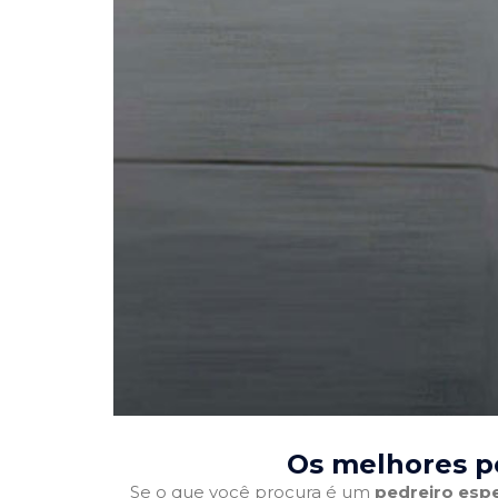
Os melhores p
Se o que você procura é um
pedreiro espe