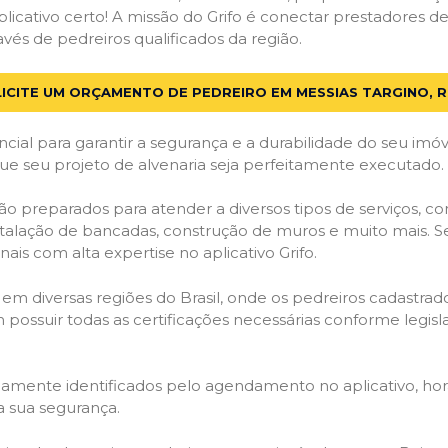
licativo certo! A missão do Grifo é conectar prestadores de 
vés de pedreiros qualificados da região.
ICITE UM ORÇAMENTO DE PEDREIRO EM MESSIAS TARGINO, 
cial para garantir a segurança e a durabilidade do seu im
ue seu projeto de alvenaria seja perfeitamente executado.
ão preparados para atender a diversos tipos de serviços, 
stalação de bancadas, construção de muros e muito mais. S
ais com alta expertise no aplicativo Grifo.
 em diversas regiões do Brasil, onde os pedreiros cadastra
em possuir todas as certificações necessárias conforme legi
idamente identificados pelo agendamento no aplicativo, ho
a sua segurança.