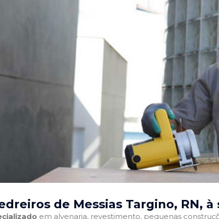
edreiros de Messias Targino, RN
, à
cializado
em alvenaria, revestimento, pequenas construções