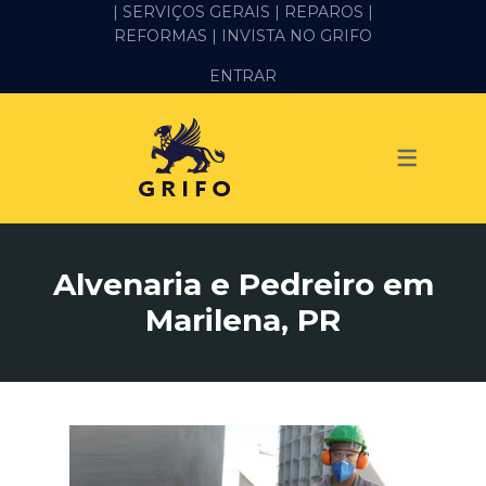
| SERVIÇOS GERAIS |
REPAROS |
REFORMAS
| INVISTA NO GRIFO
SERVIÇOS
ENTRAR
ALVENARIA E PEDREIRO
ELÉTRICA
GESSO E DRYWALL
HIDRÁULICA
Alvenaria e Pedreiro em
IMPERMEABILIZAÇÃO
Marilena, PR
MANUTENÇÃO PREDIAL
MARIDO DE ALUGUEL
PINTURA
REFORMA