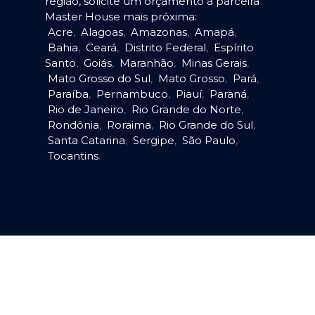
região, solicite um orçamento à parceira
Master House mais próxima:
Acre
,
Alagoas
,
Amazonas
,
Amapá
,
Bahia
,
Ceará
,
Distrito Federal
,
Espírito
Santo
,
Goiás
,
Maranhão
,
Minas Gerais
,
Mato Grosso do Sul
,
Mato Grosso
,
Pará
,
Paraíba
,
Pernambuco
,
Piauí
,
Paraná
,
Rio de Janeiro
,
Rio Grande do Norte
,
Rondônia
,
Roraima
,
Rio Grande do Sul
,
Santa Catarina
,
Sergipe
,
São Paulo
,
Tocantins
.