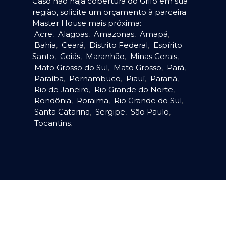
Caso não haja cobertura do Grifo em sua
região, solicite um orçamento à parceira
Master House mais próxima:
Acre
,
Alagoas
,
Amazonas
,
Amapá
,
Bahia
,
Ceará
,
Distrito Federal
,
Espírito
Santo
,
Goiás
,
Maranhão
,
Minas Gerais
,
Mato Grosso do Sul
,
Mato Grosso
,
Pará
,
Paraíba
,
Pernambuco
,
Piauí
,
Paraná
,
Rio de Janeiro
,
Rio Grande do Norte
,
Rondônia
,
Roraima
,
Rio Grande do Sul
,
Santa Catarina
,
Sergipe
,
São Paulo
,
Tocantins
.