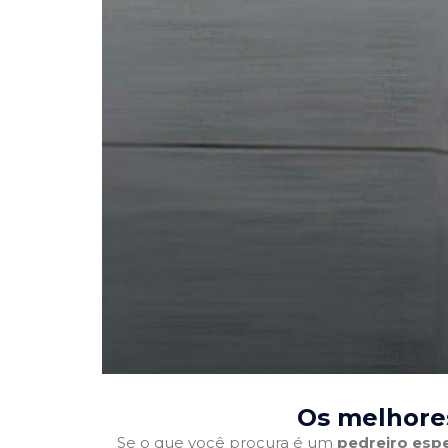
Os melhores
Se o que você procura é um
pedreiro espe