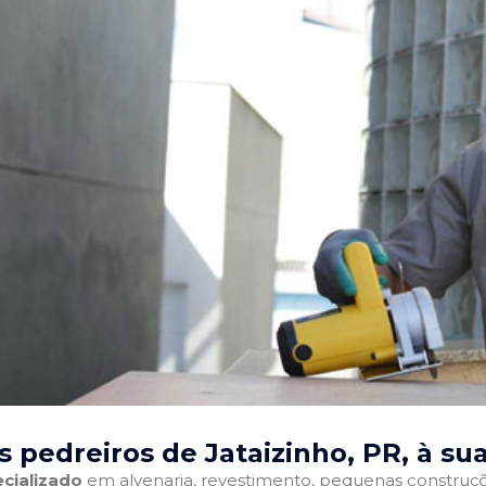
 pedreiros de Jataizinho, PR
, à su
cializado
em alvenaria, revestimento, pequenas construções