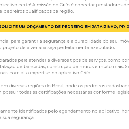
licativo certo! A missão do Grifo é conectar prestadores de 
 pedreiros qualificados da região.
SOLICITE UM ORÇAMENTO DE PEDREIRO EM JATAIZINHO, PR
cial para garantir a segurança e a durabilidade do seu im
u projeto de alvenaria seja perfeitamente executado.
arados para atender a diversos tipos de serviços, como co
stalação de bancadas, construção de muros e muito mais. S
ais com alta expertise no aplicativo Grifo.
 em diversas regiões do Brasil, onde os pedreiros cadastra
em possuir todas as certificações necessárias conforme legi
idamente identificados pelo agendamento no aplicativo, ho
a sua segurança.