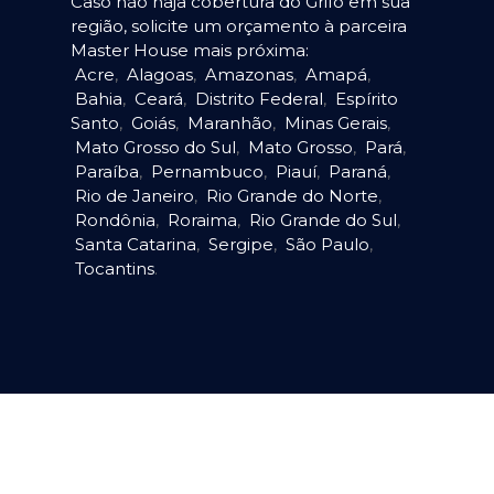
Caso não haja cobertura do Grifo em sua
região, solicite um orçamento à parceira
Master House mais próxima:
Acre
,
Alagoas
,
Amazonas
,
Amapá
,
Bahia
,
Ceará
,
Distrito Federal
,
Espírito
Santo
,
Goiás
,
Maranhão
,
Minas Gerais
,
Mato Grosso do Sul
,
Mato Grosso
,
Pará
,
Paraíba
,
Pernambuco
,
Piauí
,
Paraná
,
Rio de Janeiro
,
Rio Grande do Norte
,
Rondônia
,
Roraima
,
Rio Grande do Sul
,
Santa Catarina
,
Sergipe
,
São Paulo
,
Tocantins
.