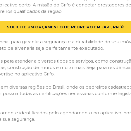
licativo certo! A missão do Grifo é conectar prestadores de 
iros qualificados da região.
SOLICITE UM ORÇAMENTO DE PEDREIRO EM JAPI, RN
cial para garantir a segurança e a durabilidade do seu im
eto de alvenaria seja perfeitamente executado.
 para atender a diversos tipos de serviços, como constru
das, construção de muros e muito mais. Seja para residênci
rtise no aplicativo Grifo.
 em diversas regiões do Brasil, onde os pedreiros cadastra
em possuir todas as certificações necessárias conforme legi
idamente identificados pelo agendamento no aplicativo, ho
a sua segurança.