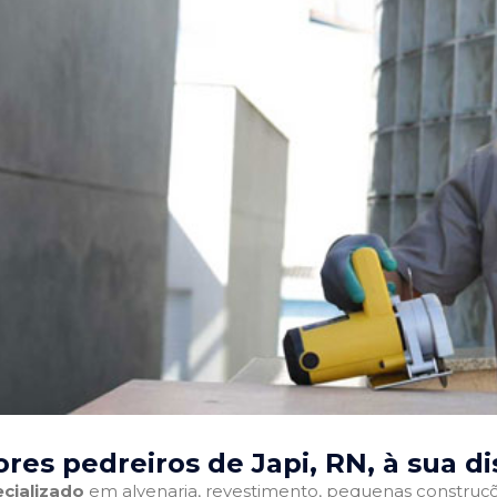
res pedreiros de Japi, RN
, à sua d
cializado
em alvenaria, revestimento, pequenas construções