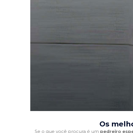
Os melho
Se o que você procura é um
pedreiro espe