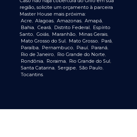
Caso não haja cobertura do Grifo em sua
região, solicite um orçamento à parceira
Master House mais próxima:
Acre
,
Alagoas
,
Amazonas
,
Amapá
,
Bahia
,
Ceará
,
Distrito Federal
,
Espírito
Santo
,
Goiás
,
Maranhão
,
Minas Gerais
,
Mato Grosso do Sul
,
Mato Grosso
,
Pará
,
Paraíba
,
Pernambuco
,
Piauí
,
Paraná
,
Rio de Janeiro
,
Rio Grande do Norte
,
Rondônia
,
Roraima
,
Rio Grande do Sul
,
Santa Catarina
,
Sergipe
,
São Paulo
,
Tocantins
.