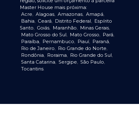
região, solicite um orçamento à parceira
Master House mais próxima:
Acre
,
Alagoas
,
Amazonas
,
Amapá
,
Bahia
,
Ceará
,
Distrito Federal
,
Espírito
Santo
,
Goiás
,
Maranhão
,
Minas Gerais
,
Mato Grosso do Sul
,
Mato Grosso
,
Pará
,
Paraíba
,
Pernambuco
,
Piauí
,
Paraná
,
Rio de Janeiro
,
Rio Grande do Norte
,
Rondônia
,
Roraima
,
Rio Grande do Sul
,
Santa Catarina
,
Sergipe
,
São Paulo
,
Tocantins
.