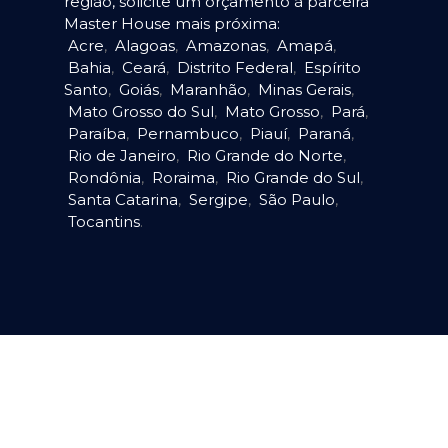
região, solicite um orçamento à parceira
Master House mais próxima:
Acre
,
Alagoas
,
Amazonas
,
Amapá
,
Bahia
,
Ceará
,
Distrito Federal
,
Espírito
Santo
,
Goiás
,
Maranhão
,
Minas Gerais
,
Mato Grosso do Sul
,
Mato Grosso
,
Pará
,
Paraíba
,
Pernambuco
,
Piauí
,
Paraná
,
Rio de Janeiro
,
Rio Grande do Norte
,
Rondônia
,
Roraima
,
Rio Grande do Sul
,
Santa Catarina
,
Sergipe
,
São Paulo
,
Tocantins
.