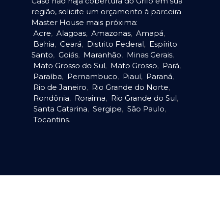
Caso não haja cobertura do Grifo em sua
região, solicite um orçamento à parceira
Master House mais próxima:
Acre
,
Alagoas
,
Amazonas
,
Amapá
,
Bahia
,
Ceará
,
Distrito Federal
,
Espírito
Santo
,
Goiás
,
Maranhão
,
Minas Gerais
,
Mato Grosso do Sul
,
Mato Grosso
,
Pará
,
Paraíba
,
Pernambuco
,
Piauí
,
Paraná
,
Rio de Janeiro
,
Rio Grande do Norte
,
Rondônia
,
Roraima
,
Rio Grande do Sul
,
Santa Catarina
,
Sergipe
,
São Paulo
,
Tocantins
.