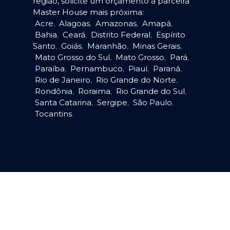
região, solicite um orçamento à parceira
Master House mais próxima:
Acre
,
Alagoas
,
Amazonas
,
Amapá
,
Bahia
,
Ceará
,
Distrito Federal
,
Espírito
Santo
,
Goiás
,
Maranhão
,
Minas Gerais
,
Mato Grosso do Sul
,
Mato Grosso
,
Pará
,
Paraíba
,
Pernambuco
,
Piauí
,
Paraná
,
Rio de Janeiro
,
Rio Grande do Norte
,
Rondônia
,
Roraima
,
Rio Grande do Sul
,
Santa Catarina
,
Sergipe
,
São Paulo
,
Tocantins
.