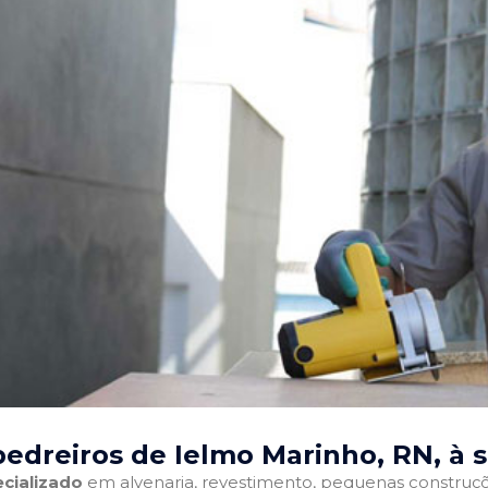
edreiros de Ielmo Marinho, RN
, à 
cializado
em alvenaria, revestimento, pequenas construções