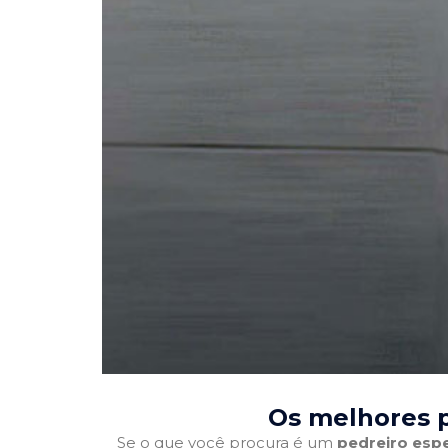
Os melhores p
Se o que você procura é um
pedreiro espe