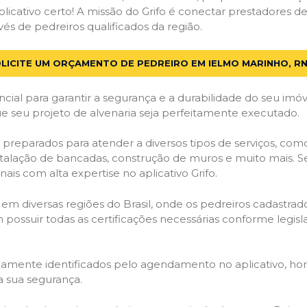
licativo certo! A missão do Grifo é conectar prestadores de 
s de pedreiros qualificados da região.
LICITE UM ORÇAMENTO DE PEDREIRO EM IELMO MARINHO, R
cial para garantir a segurança e a durabilidade do seu im
e seu projeto de alvenaria seja perfeitamente executado.
 preparados para atender a diversos tipos de serviços, co
stalação de bancadas, construção de muros e muito mais. S
ais com alta expertise no aplicativo Grifo.
 em diversas regiões do Brasil, onde os pedreiros cadastra
em possuir todas as certificações necessárias conforme legi
idamente identificados pelo agendamento no aplicativo, ho
a sua segurança.