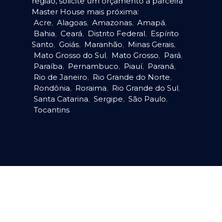
região, solicite um orçamento à parceira
Master House mais próxima:
Acre
,
Alagoas
,
Amazonas
,
Amapá
,
Bahia
,
Ceará
,
Distrito Federal
,
Espírito
Santo
,
Goiás
,
Maranhão
,
Minas Gerais
,
Mato Grosso do Sul
,
Mato Grosso
,
Pará
,
Paraíba
,
Pernambuco
,
Piauí
,
Paraná
,
Rio de Janeiro
,
Rio Grande do Norte
,
Rondônia
,
Roraima
,
Rio Grande do Sul
,
Santa Catarina
,
Sergipe
,
São Paulo
,
Tocantins
.