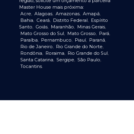
região, solicite um orçamento à parceira
Master House mais próxima:
Acre
,
Alagoas
,
Amazonas
,
Amapá
,
Bahia
,
Ceará
,
Distrito Federal
,
Espírito
Santo
,
Goiás
,
Maranhão
,
Minas Gerais
,
Mato Grosso do Sul
,
Mato Grosso
,
Pará
,
Paraíba
,
Pernambuco
,
Piauí
,
Paraná
,
Rio de Janeiro
,
Rio Grande do Norte
,
Rondônia
,
Roraima
,
Rio Grande do Sul
,
Santa Catarina
,
Sergipe
,
São Paulo
,
Tocantins
.