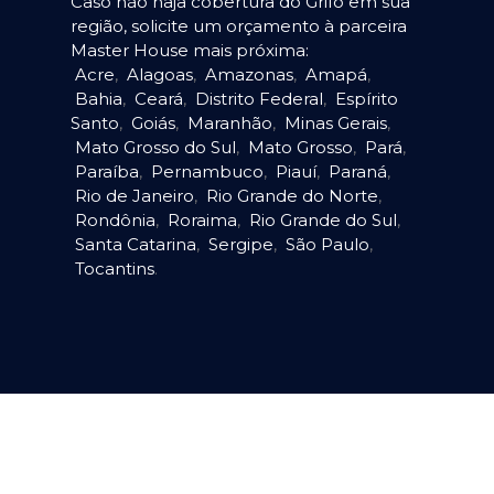
Caso não haja cobertura do Grifo em sua
região, solicite um orçamento à parceira
Master House mais próxima:
Acre
,
Alagoas
,
Amazonas
,
Amapá
,
Bahia
,
Ceará
,
Distrito Federal
,
Espírito
Santo
,
Goiás
,
Maranhão
,
Minas Gerais
,
Mato Grosso do Sul
,
Mato Grosso
,
Pará
,
Paraíba
,
Pernambuco
,
Piauí
,
Paraná
,
Rio de Janeiro
,
Rio Grande do Norte
,
Rondônia
,
Roraima
,
Rio Grande do Sul
,
Santa Catarina
,
Sergipe
,
São Paulo
,
Tocantins
.