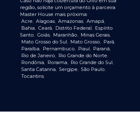
Caso não haja cobertura do Grifo em sua
região, solicite um orçamento à parceira
Master House mais próxima:
Acre
,
Alagoas
,
Amazonas
,
Amapá
,
Bahia
,
Ceará
,
Distrito Federal
,
Espírito
Santo
,
Goiás
,
Maranhão
,
Minas Gerais
,
Mato Grosso do Sul
,
Mato Grosso
,
Pará
,
Paraíba
,
Pernambuco
,
Piauí
,
Paraná
,
Rio de Janeiro
,
Rio Grande do Norte
,
Rondônia
,
Roraima
,
Rio Grande do Sul
,
Santa Catarina
,
Sergipe
,
São Paulo
,
Tocantins
.