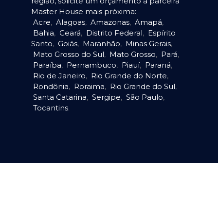
região, solicite um orçamento à parceira
Master House mais próxima:
Acre
,
Alagoas
,
Amazonas
,
Amapá
,
Bahia
,
Ceará
,
Distrito Federal
,
Espírito
Santo
,
Goiás
,
Maranhão
,
Minas Gerais
,
Mato Grosso do Sul
,
Mato Grosso
,
Pará
,
Paraíba
,
Pernambuco
,
Piauí
,
Paraná
,
Rio de Janeiro
,
Rio Grande do Norte
,
Rondônia
,
Roraima
,
Rio Grande do Sul
,
Santa Catarina
,
Sergipe
,
São Paulo
,
Tocantins
.