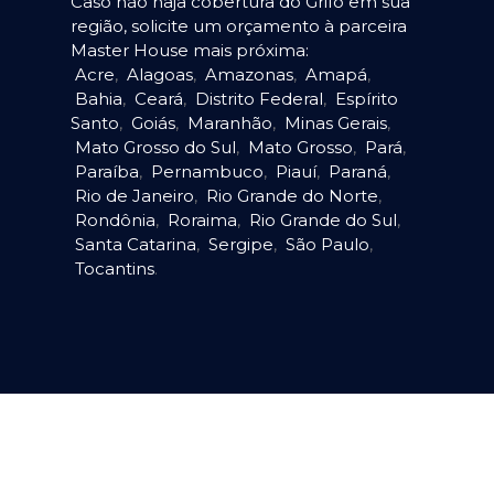
Caso não haja cobertura do Grifo em sua
região, solicite um orçamento à parceira
Master House mais próxima:
Acre
,
Alagoas
,
Amazonas
,
Amapá
,
Bahia
,
Ceará
,
Distrito Federal
,
Espírito
Santo
,
Goiás
,
Maranhão
,
Minas Gerais
,
Mato Grosso do Sul
,
Mato Grosso
,
Pará
,
Paraíba
,
Pernambuco
,
Piauí
,
Paraná
,
Rio de Janeiro
,
Rio Grande do Norte
,
Rondônia
,
Roraima
,
Rio Grande do Sul
,
Santa Catarina
,
Sergipe
,
São Paulo
,
Tocantins
.