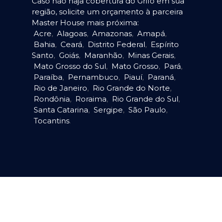
Caso não haja cobertura do Grifo em sua
região, solicite um orçamento à parceira
Master House mais próxima:
Acre
,
Alagoas
,
Amazonas
,
Amapá
,
Bahia
,
Ceará
,
Distrito Federal
,
Espírito
Santo
,
Goiás
,
Maranhão
,
Minas Gerais
,
Mato Grosso do Sul
,
Mato Grosso
,
Pará
,
Paraíba
,
Pernambuco
,
Piauí
,
Paraná
,
Rio de Janeiro
,
Rio Grande do Norte
,
Rondônia
,
Roraima
,
Rio Grande do Sul
,
Santa Catarina
,
Sergipe
,
São Paulo
,
Tocantins
.