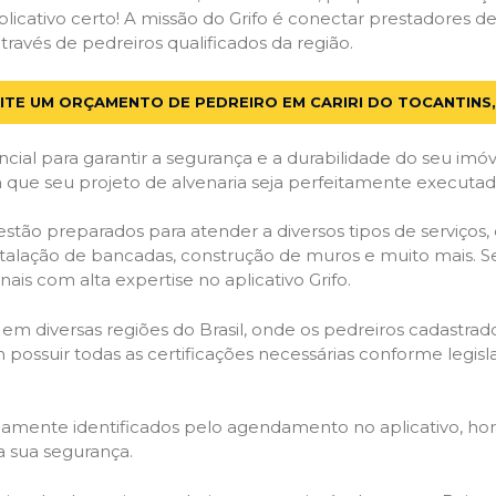
licativo certo! A missão do Grifo é conectar prestadores de 
través de pedreiros qualificados da região.
ITE UM ORÇAMENTO DE PEDREIRO EM CARIRI DO TOCANTINS,
cial para garantir a segurança e a durabilidade do seu im
a que seu projeto de alvenaria seja perfeitamente executad
stão preparados para atender a diversos tipos de serviços
stalação de bancadas, construção de muros e muito mais. S
ais com alta expertise no aplicativo Grifo.
 em diversas regiões do Brasil, onde os pedreiros cadastra
em possuir todas as certificações necessárias conforme legi
idamente identificados pelo agendamento no aplicativo, ho
a sua segurança.