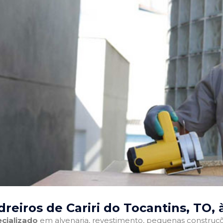
reiros de Cariri do Tocantins, TO
,
cializado
em alvenaria, revestimento, pequenas construções