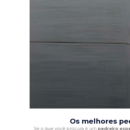
Os melhores ped
Se o que você procura é um
pedreiro espe