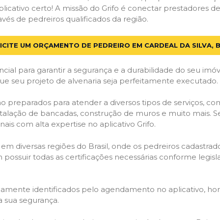
licativo certo! A missão do Grifo é conectar prestadores de 
vés de pedreiros qualificados da região.
ICITE UM ORÇAMENTO DE PEDREIRO EM CARDEAL DA SILVA, 
cial para garantir a segurança e a durabilidade do seu im
que seu projeto de alvenaria seja perfeitamente executado.
o preparados para atender a diversos tipos de serviços, c
stalação de bancadas, construção de muros e muito mais. S
ais com alta expertise no aplicativo Grifo.
 em diversas regiões do Brasil, onde os pedreiros cadastra
em possuir todas as certificações necessárias conforme legi
idamente identificados pelo agendamento no aplicativo, ho
a sua segurança.