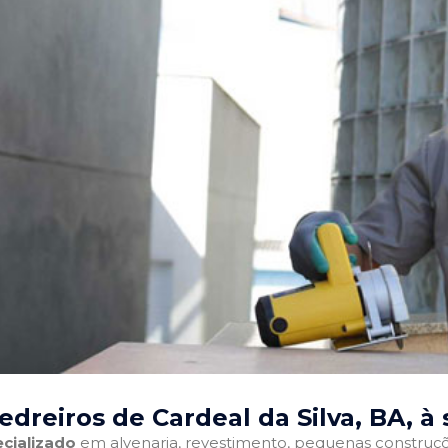
dreiros de Cardeal da Silva, BA
, à
cializado
em alvenaria, revestimento, pequenas construções