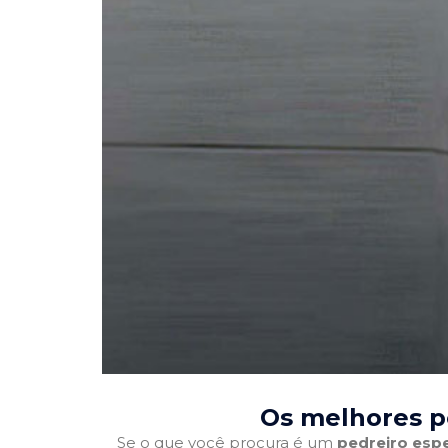
Os melhores pe
Se o que você procura é um
pedreiro espe