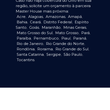
Caso não haja cobertura do Grifo em sua
região, solicite um orçamento à parceira
Master House mais próxima:
Acre
,
Alagoas
,
Amazonas
,
Amapá
,
Bahia
,
Ceará
,
Distrito Federal
,
Espírito
Santo
,
Goiás
,
Maranhão
,
Minas Gerais
,
Mato Grosso do Sul
,
Mato Grosso
,
Pará
,
Paraíba
,
Pernambuco
,
Piauí
,
Paraná
,
Rio de Janeiro
,
Rio Grande do Norte
,
Rondônia
,
Roraima
,
Rio Grande do Sul
,
Santa Catarina
,
Sergipe
,
São Paulo
,
Tocantins
.