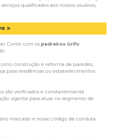
serviços qualificados aos nossos usuários,
PR
óvel. Conte com os
pedreiros Grifo
do.
, como construção e reforma de paredes,
eja para residências ou estabelecimentos
dos são verificados e constantemente
slação vigente para atuar no segmento de
rário marcado e nosso código de conduta