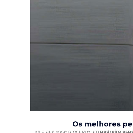
Os melhores pe
Se o que você procura é um
pedreiro espe