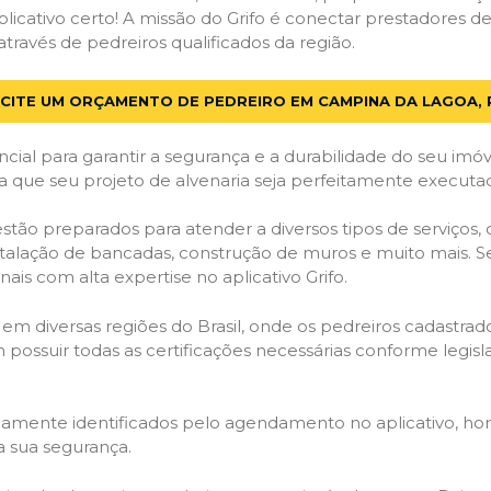
licativo certo! A missão do Grifo é conectar prestadores de 
ravés de pedreiros qualificados da região.
ICITE UM ORÇAMENTO DE PEDREIRO EM CAMPINA DA LAGOA, 
cial para garantir a segurança e a durabilidade do seu im
 que seu projeto de alvenaria seja perfeitamente executa
stão preparados para atender a diversos tipos de serviços
stalação de bancadas, construção de muros e muito mais. S
ais com alta expertise no aplicativo Grifo.
 em diversas regiões do Brasil, onde os pedreiros cadastra
em possuir todas as certificações necessárias conforme legi
idamente identificados pelo agendamento no aplicativo, ho
a sua segurança.