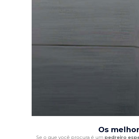
Os melhor
Se o que você procura é um
pedreiro espe