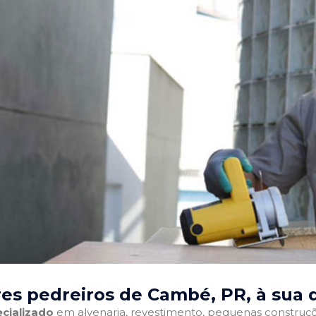
es pedreiros de Cambé, PR
, à sua 
cializado
em alvenaria, revestimento, pequenas construções