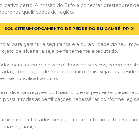
licativo certo! A missão do Grifo é conectar prestadores de 
dreiros qualificados da região.
SOLICITE UM ORÇAMENTO DE PEDREIRO EM CAMBÉ, PR
cial para garantir a segurança e a durabilidade do seu im
ojeto de alvenaria seja perfeitamente executado.
dos para atender a diversos tipos de serviços, como cons
ncadas, construção de muros e muito mais. Seja para residê
rtise no aplicativo Grifo.
 em diversas regiões do Brasil, onde os pedreiros cadastra
em possuir todas as certificações necessárias conforme legi
idamente identificados pelo agendamento no aplicativo, ho
a sua segurança.