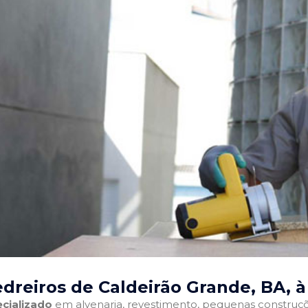
dreiros de Caldeirão Grande, BA
, 
cializado
em alvenaria, revestimento, pequenas construções