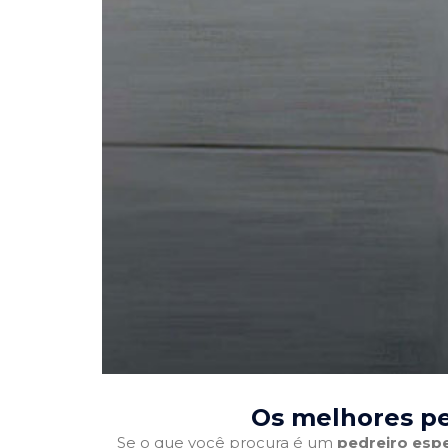
Os melhores pe
Se o que você procura é um
pedreiro espe