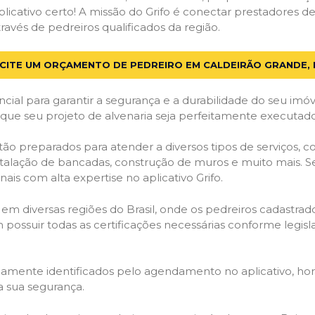
licativo certo! A missão do Grifo é conectar prestadores de 
avés de pedreiros qualificados da região.
ICITE UM ORÇAMENTO DE PEDREIRO EM CALDEIRÃO GRANDE, 
cial para garantir a segurança e a durabilidade do seu im
que seu projeto de alvenaria seja perfeitamente executado
tão preparados para atender a diversos tipos de serviços,
stalação de bancadas, construção de muros e muito mais. S
ais com alta expertise no aplicativo Grifo.
 em diversas regiões do Brasil, onde os pedreiros cadastra
em possuir todas as certificações necessárias conforme legi
idamente identificados pelo agendamento no aplicativo, ho
a sua segurança.