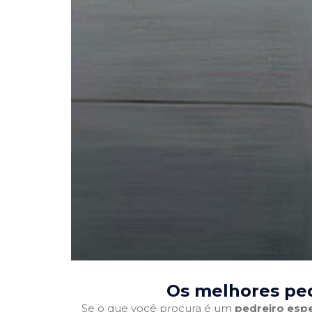
Os melhores ped
Se o que você procura é um
pedreiro espe