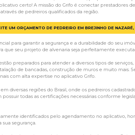
licativo certo! A missão do Grifo é conectar prestadores de 
través de pedreiros qualificados da região.
CITE UM ORÇAMENTO DE PEDREIRO EM BREJINHO DE NAZARÉ,
cial para garantir a segurança e a durabilidade do seu im
a que seu projeto de alvenaria seja perfeitamente executa
estão preparados para atender a diversos tipos de serviço
stalação de bancadas, construção de muros e muito mais. S
ais com alta expertise no aplicativo Grifo.
 em diversas regiões do Brasil, onde os pedreiros cadastra
em possuir todas as certificações necessárias conforme legi
idamente identificados pelo agendamento no aplicativo, ho
a sua segurança.