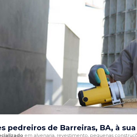
s pedreiros de Barreiras, BA
, à sua
cializado
em alvenaria, revestimento, pequenas construções