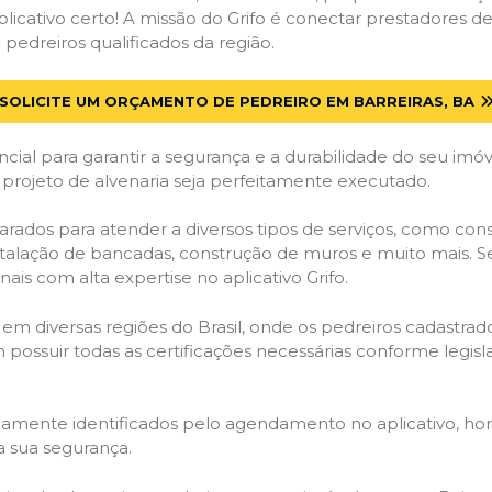
licativo certo! A missão do Grifo é conectar prestadores de 
pedreiros qualificados da região.
SOLICITE UM ORÇAMENTO DE PEDREIRO EM BARREIRAS, BA
cial para garantir a segurança e a durabilidade do seu im
 projeto de alvenaria seja perfeitamente executado.
rados para atender a diversos tipos de serviços, como con
stalação de bancadas, construção de muros e muito mais. S
ais com alta expertise no aplicativo Grifo.
 em diversas regiões do Brasil, onde os pedreiros cadastra
em possuir todas as certificações necessárias conforme legi
idamente identificados pelo agendamento no aplicativo, ho
a sua segurança.