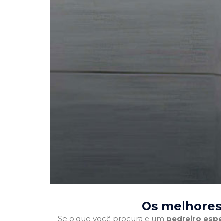
Os melhores
Se o que você procura é um
pedreiro espe