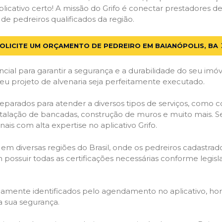
licativo certo! A missão do Grifo é conectar prestadores de 
de pedreiros qualificados da região.
OLICITE UM ORÇAMENTO DE PEDREIRO EM BAIANÓPOLIS, BA
cial para garantir a segurança e a durabilidade do seu im
eu projeto de alvenaria seja perfeitamente executado.
eparados para atender a diversos tipos de serviços, como 
stalação de bancadas, construção de muros e muito mais. S
ais com alta expertise no aplicativo Grifo.
 em diversas regiões do Brasil, onde os pedreiros cadastra
em possuir todas as certificações necessárias conforme legi
idamente identificados pelo agendamento no aplicativo, ho
a sua segurança.