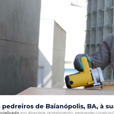
 pedreiros de Baianópolis, BA
, à s
cializado
em alvenaria, revestimento, pequenas construções