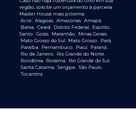
Caso não haja cobertura do Grifo em sua
região, solicite um orçamento à parceira
Master House mais próxima:
Acre
,
Alagoas
,
Amazonas
,
Amapá
,
Bahia
,
Ceará
,
Distrito Federal
,
Espírito
Santo
,
Goiás
,
Maranhão
,
Minas Gerais
,
Mato Grosso do Sul
,
Mato Grosso
,
Pará
,
Paraíba
,
Pernambuco
,
Piauí
,
Paraná
,
Rio de Janeiro
,
Rio Grande do Norte
,
Rondônia
,
Roraima
,
Rio Grande do Sul
,
Santa Catarina
,
Sergipe
,
São Paulo
,
Tocantins
.