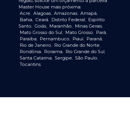
região, solicite um orçamento à parceira
Master House mais próxima:
Acre
,
Alagoas
,
Amazonas
,
Amapá
,
Bahia
,
Ceará
,
Distrito Federal
,
Espírito
Santo
,
Goiás
,
Maranhão
,
Minas Gerais
,
Mato Grosso do Sul
,
Mato Grosso
,
Pará
,
Paraíba
,
Pernambuco
,
Piauí
,
Paraná
,
Rio de Janeiro
,
Rio Grande do Norte
,
Rondônia
,
Roraima
,
Rio Grande do Sul
,
Santa Catarina
,
Sergipe
,
São Paulo
,
Tocantins
.