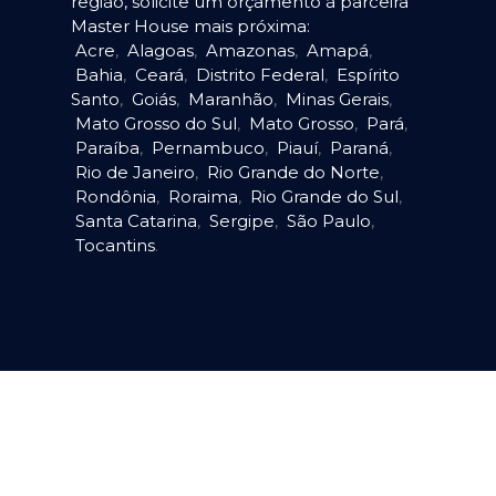
região, solicite um orçamento à parceira
Master House mais próxima:
Acre
,
Alagoas
,
Amazonas
,
Amapá
,
Bahia
,
Ceará
,
Distrito Federal
,
Espírito
Santo
,
Goiás
,
Maranhão
,
Minas Gerais
,
Mato Grosso do Sul
,
Mato Grosso
,
Pará
,
Paraíba
,
Pernambuco
,
Piauí
,
Paraná
,
Rio de Janeiro
,
Rio Grande do Norte
,
Rondônia
,
Roraima
,
Rio Grande do Sul
,
Santa Catarina
,
Sergipe
,
São Paulo
,
Tocantins
.