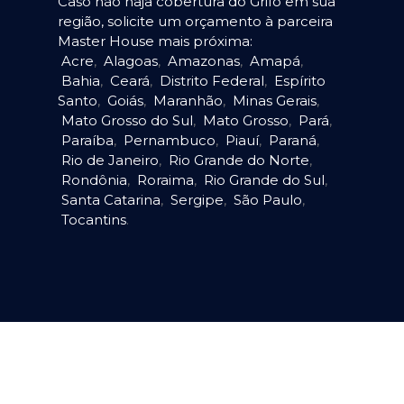
Caso não haja cobertura do Grifo em sua
região, solicite um orçamento à parceira
Master House mais próxima:
Acre
,
Alagoas
,
Amazonas
,
Amapá
,
Bahia
,
Ceará
,
Distrito Federal
,
Espírito
Santo
,
Goiás
,
Maranhão
,
Minas Gerais
,
Mato Grosso do Sul
,
Mato Grosso
,
Pará
,
Paraíba
,
Pernambuco
,
Piauí
,
Paraná
,
Rio de Janeiro
,
Rio Grande do Norte
,
Rondônia
,
Roraima
,
Rio Grande do Sul
,
Santa Catarina
,
Sergipe
,
São Paulo
,
Tocantins
.