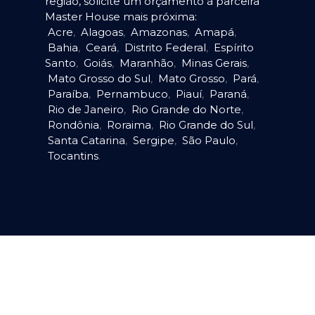
região, solicite um orçamento à parceira
Master House mais próxima:
Acre
,
Alagoas
,
Amazonas
,
Amapá
,
Bahia
,
Ceará
,
Distrito Federal
,
Espírito
Santo
,
Goiás
,
Maranhão
,
Minas Gerais
,
Mato Grosso do Sul
,
Mato Grosso
,
Pará
,
Paraíba
,
Pernambuco
,
Piauí
,
Paraná
,
Rio de Janeiro
,
Rio Grande do Norte
,
Rondônia
,
Roraima
,
Rio Grande do Sul
,
Santa Catarina
,
Sergipe
,
São Paulo
,
Tocantins
.