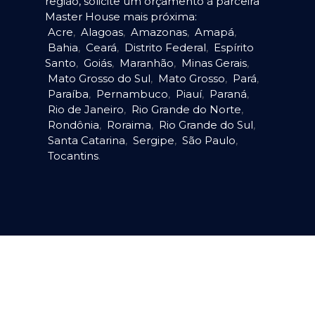
região, solicite um orçamento à parceira
Master House mais próxima:
Acre
,
Alagoas
,
Amazonas
,
Amapá
,
Bahia
,
Ceará
,
Distrito Federal
,
Espírito
Santo
,
Goiás
,
Maranhão
,
Minas Gerais
,
Mato Grosso do Sul
,
Mato Grosso
,
Pará
,
Paraíba
,
Pernambuco
,
Piauí
,
Paraná
,
Rio de Janeiro
,
Rio Grande do Norte
,
Rondônia
,
Roraima
,
Rio Grande do Sul
,
Santa Catarina
,
Sergipe
,
São Paulo
,
Tocantins
.